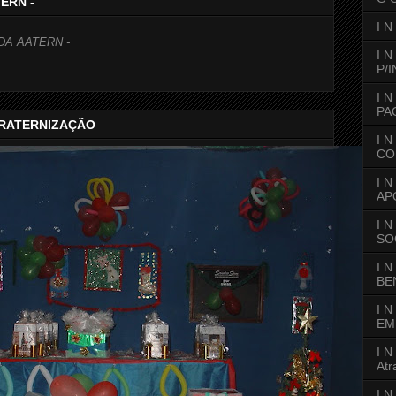
ERN -
I N
DA AATERN -
I 
P/
I 
PA
FRATERNIZAÇÃO
I 
CO
I 
AP
I N
SO
I 
BE
I 
EM
I N
At
I.