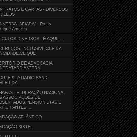
NTRATOS E CARTAS - DIVERSOS
DELOS
NVERSA "AFIADA" - Paulo
rique Amorim
LCULOS DIVERSOS - É AQUI.....
DEREÇOS, INCLUSIVE CEP NA
A CIDADE.CLIQUE
CRITÓRIO DE ADVOCACIA
NTRATADO AATERN
CUTE SUA RADIO BAND
EFERIDA
NAPAS - FEDERAÇÃO NACIONAL
S ASSOCIAÇÕES DE
OSENTADOS,PENSIONISTAS E
TICIPANTES ...
NDAÇÃO ATLÂNTICO
NDAÇÃO SISTEL
 O G L E