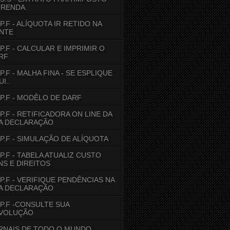
 RENDA.
.P.F - ALÍQUOTA IR RETIDO NA
NTE
.P.F - CALCULAR E IMPRIMIR O
RF
.P.F - MALHA FINA - SE ESPLIQUE
I..
R.P.F - MODÊLO DE DARF
.P.F - RETIFICADORA ON LINE DA
A DECLARAÇÃO
R.P.F - SIMULAÇÃO DE ALÍQUOTA
.P.F - TABELA ATUALIZ CUSTO
NS E DIREITOS
R.P.F - VERIFIQUE PENDÊNCIAS NA
A DECLARAÇÃO
R.P.F -CONSULTE SUA
VOLUÇÃO
RNAIS DE TODO O MUNDO