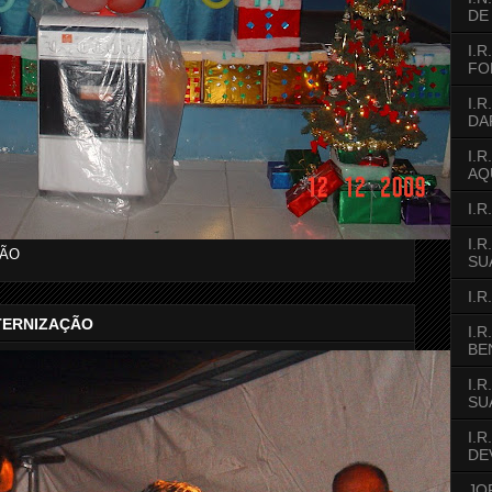
DE
I.R
FO
I.R
DA
I.R
AQU
I.
I.R
ÇÃO
SU
I.
ATERNIZAÇÃO
I.R
BE
I.
SU
I.
DE
JO