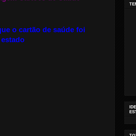
TE
que o cartão de saúde foi
 estado
ID
ES
TO