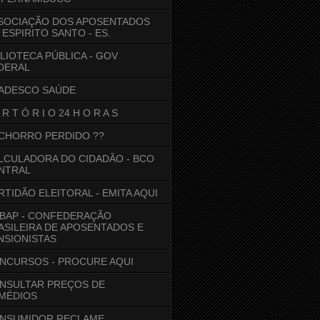
SOCIAÇÃO DOS APOSENTADOS
 ESPIRITO SANTO - ES.
BLIOTECA PÚBLICA - GOV
DERAL
ADESCO SAÚDE
 R T Ó R I O 24 H O R A S
CHORRO PERDIDO ??
LCULADORA DO CIDADÃO - BCO
NTRAL
RTIDÃO ELEITORAL - EMITA AQUI
BAP - CONFEDERAÇÃO
ASILEIRA DE APOSENTADOS E
NSIONISTAS
NCURSOS - PROCURE AQUI
NSULTAR PREÇOS DE
MÉDIOS
NSUMIDOR RECLAME....