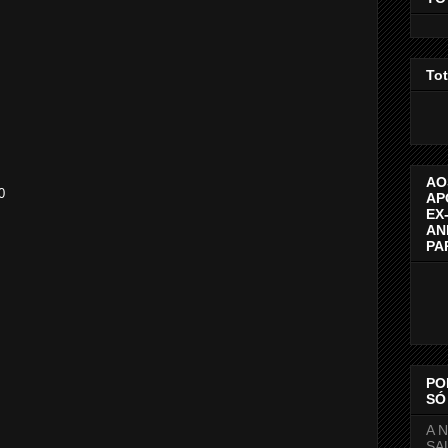
Tot
AO
0
AP
EX
AN
PA
PO
SÓ 
A 
SA