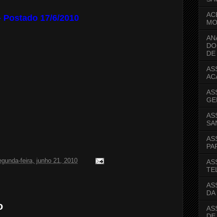
AC
Postado 17/6/2010
MO
AN
DO
DE
AS
AC
AS
GE
AS
SA
AS
PA
egunda-feira, junho 21, 2010
AS
TE
AS
DA
o
AS
DE