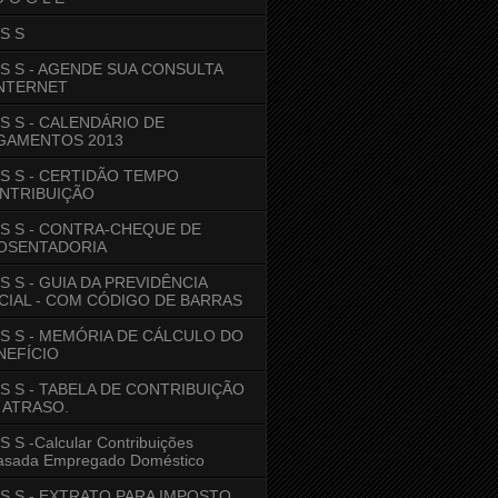
 S S
N S S - AGENDE SUA CONSULTA
INTERNET
N S S - CALENDÁRIO DE
GAMENTOS 2013
N S S - CERTIDÃO TEMPO
NTRIBUIÇÃO
N S S - CONTRA-CHEQUE DE
OSENTADORIA
 S S - GUIA DA PREVIDÊNCIA
CIAL - COM CÓDIGO DE BARRAS
N S S - MEMÓRIA DE CÁLCULO DO
NEFÍCIO
N S S - TABELA DE CONTRIBUIÇÃO
 ATRASO.
 S S -Calcular Contribuições
rasada Empregado Doméstico
N.S.S - EXTRATO PARA IMPOSTO