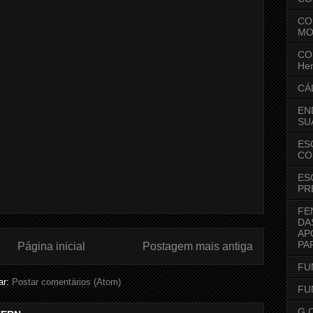
CO
MO
CO
Hen
CÁ
EN
SU
ES
CO
ES
PR
FE
DA
AP
PAR
Página inicial
Postagem mais antiga
FU
ar:
Postar comentários (Atom)
FU
G O