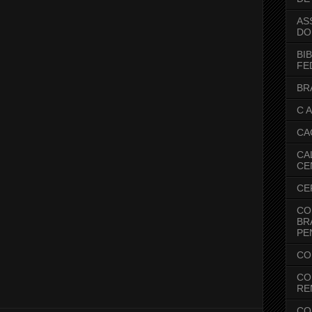
AS
DO
BI
FE
BR
C A
CA
CA
CE
CE
CO
BR
PE
CO
CO
RE
CO